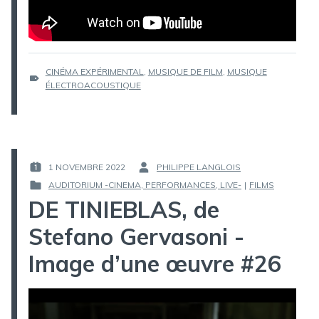
ÉTIQUETTES :
CINÉMA EXPÉRIMENTAL
,
MUSIQUE DE FILM
,
MUSIQUE
ÉLECTROACOUSTIQUE
1 NOVEMBRE 2022
PHILIPPE LANGLOIS
PUBLIÉ
PAR :
AUDITORIUM -CINEMA, PERFORMANCES, LIVE-
|
FILMS
LE :
PUBLIÉ
DE TINIEBLAS, de
DANS
Stefano Gervasoni -
Image d’une œuvre #26