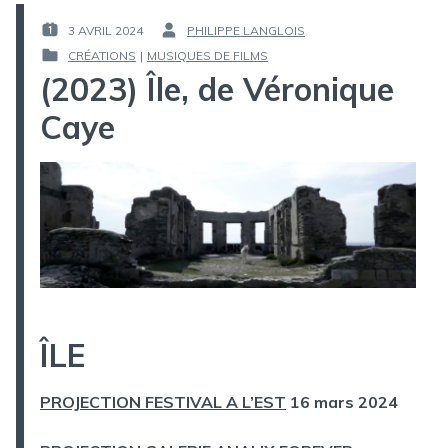
3 AVRIL 2024
PHILIPPE LANGLOIS
PUBLIÉ
PAR :
CRÉATIONS
|
MUSIQUES DE FILMS
LE :
PUBLIÉ
(2023) Île, de Véronique
DANS
Caye
ÎLE
PROJECTION FESTIVAL A L’EST
16 mars 2024