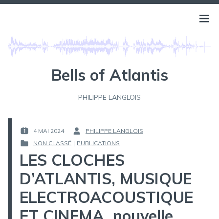
Aller
au
BELLS OF ATLANTIS
Ouvri
PHILIPPE LANGLOIS
contenu
le
menu
Bells of Atlantis
PHILIPPE LANGLOIS
4 MAI 2024
PHILIPPE LANGLOIS
PUBLIÉ
PAR :
NON CLASSÉ
|
PUBLICATIONS
LE :
PUBLIÉ
LES CLOCHES
DANS
D’ATLANTIS, MUSIQUE
ELECTROACOUSTIQUE
ET CINEMA, nouvelle