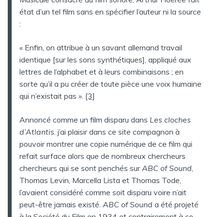
état d’un tel film sans en spécifier l’auteur ni la source
:
« Enfin, on attribue à un savant allemand travail
identique [sur les sons synthétiques], appliqué aux
lettres de l’alphabet et à leurs combinaisons ; en
sorte qu’il a pu créer de toute pièce une voix humaine
qui n’existait pas ».
[3]
Annoncé comme un film disparu dans
Les cloches
d’Atlantis
. j’ai plaisir dans ce site compagnon à
pouvoir montrer une copie numérique de ce film qui
refait surface alors que de nombreux chercheurs
chercheurs qui se sont penchés sur
ABC of Sound
,
Thomas Levin, Marcella Lista et Thomas Tode,
l’avaient considéré comme soit disparu voire n’ait
peut-être jamais existé.
ABC of Sound
a été projeté
à la Société du Film en 1934 et contrairement à ce