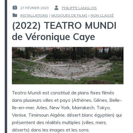
27 FÉVRIER 2023
PHILIPPE LANGLOIS
PUBLIÉ
PAR :
INSTALLATIONS
|
MUSIQUES DE FILMS
|
NON CLASSÉ
LE :
PUBLIÉ
(2022) TEATRO MUNDI
DANS
de Véronique Caye
Teatro Mundi
est constitué de plans fixes filmés
dans plusieurs villes et pays (Athènes, Gênes, Belle-
Ile-en-mer, Arles, New York, Marrakech, Tokyo,
Venise, Timimoun Algérie, désert blanc égyptien) qui
présentent des réalités multiples (villes, mers,
déserts) dans les images et les sons.