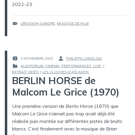
2022-23.
ÉTIQUETTES :
CREATION SONORE
,
MUSIQUE DE FILM
3 NOVEMBRE 2022
PHILIPPE LANGLOIS
PUBLIÉ
PAR :
AUDITORIUM -CINEMA, PERFORMANCES, LIVE-
|
LE :
PUBLIÉ
EXTRAIT VIDÉO
|
LES CLOCHES D'ATLANTIS
BERLIN HORSE de
DANS
Malcom Le Grice (1970)
Une première version de
Berlin Horse
(1970) que
Malcom Le Grice n’aimait pas trop avait déjà été
réalisée puis montée sur différentes pistes de bruits
blancs. C’est finalement avec la musique de Brian