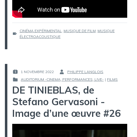
ÉTIQUETTES :
CINÉMA EXPÉRIMENTAL
,
MUSIQUE DE FILM
,
MUSIQUE
ÉLECTROACOUSTIQUE
1 NOVEMBRE 2022
PHILIPPE LANGLOIS
PUBLIÉ
PAR :
AUDITORIUM -CINEMA, PERFORMANCES, LIVE-
|
FILMS
LE :
PUBLIÉ
DE TINIEBLAS, de
DANS
Stefano Gervasoni -
Image d’une œuvre #26