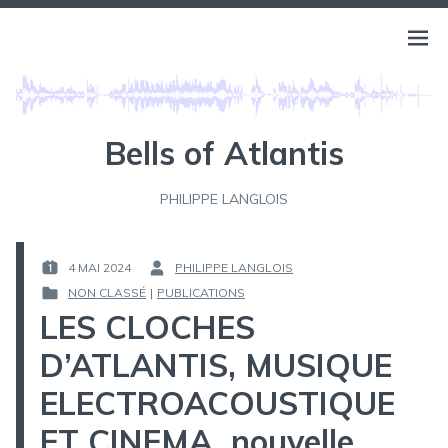
Aller
au
BELLS OF ATLANTIS
Ouvri
PHILIPPE LANGLOIS
contenu
le
menu
Bells of Atlantis
PHILIPPE LANGLOIS
4 MAI 2024
PHILIPPE LANGLOIS
PUBLIÉ
PAR :
NON CLASSÉ
|
PUBLICATIONS
LE :
PUBLIÉ
LES CLOCHES
DANS
D’ATLANTIS, MUSIQUE
ELECTROACOUSTIQUE
ET CINEMA, nouvelle