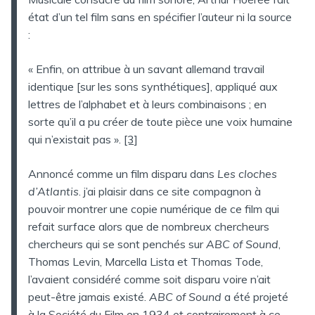
état d’un tel film sans en spécifier l’auteur ni la source
:
« Enfin, on attribue à un savant allemand travail
identique [sur les sons synthétiques], appliqué aux
lettres de l’alphabet et à leurs combinaisons ; en
sorte qu’il a pu créer de toute pièce une voix humaine
qui n’existait pas ».
[3]
Annoncé comme un film disparu dans
Les cloches
d’Atlantis
. j’ai plaisir dans ce site compagnon à
pouvoir montrer une copie numérique de ce film qui
refait surface alors que de nombreux chercheurs
chercheurs qui se sont penchés sur
ABC of Sound
,
Thomas Levin, Marcella Lista et Thomas Tode,
l’avaient considéré comme soit disparu voire n’ait
peut-être jamais existé.
ABC of Sound
a été projeté
à la Société du Film en 1934 et contrairement à ce