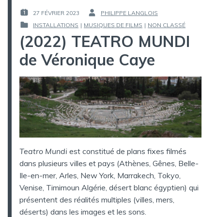
27 FÉVRIER 2023
PHILIPPE LANGLOIS
PUBLIÉ
PAR :
INSTALLATIONS
|
MUSIQUES DE FILMS
|
NON CLASSÉ
LE :
PUBLIÉ
(2022) TEATRO MUNDI
DANS
de Véronique Caye
Teatro Mundi
est constitué de plans fixes filmés
dans plusieurs villes et pays (Athènes, Gênes, Belle-
Ile-en-mer, Arles, New York, Marrakech, Tokyo,
Venise, Timimoun Algérie, désert blanc égyptien) qui
présentent des réalités multiples (villes, mers,
déserts) dans les images et les sons.