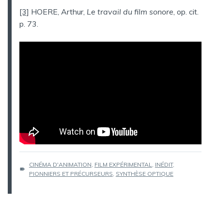
[3]
HOERE, Arthur,
Le travail du film sonore
, op. cit.
p. 73.
ÉTIQUETTES :
CINÉMA D'ANIMATION
,
FILM EXPÉRIMENTAL
,
INÉDIT
,
PIONNIERS ET PRÉCURSEURS
,
SYNTHÈSE OPTIQUE