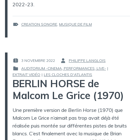
2022-23.
ÉTIQUETTES :
CREATION SONORE
,
MUSIQUE DE FILM
3 NOVEMBRE 2022
PHILIPPE LANGLOIS
PUBLIÉ
PAR :
AUDITORIUM -CINEMA, PERFORMANCES, LIVE-
|
LE :
PUBLIÉ
EXTRAIT VIDÉO
|
LES CLOCHES D'ATLANTIS
BERLIN HORSE de
DANS
Malcom Le Grice (1970)
Une première version de
Berlin Horse
(1970) que
Malcom Le Grice n’aimait pas trop avait déjà été
réalisée puis montée sur différentes pistes de bruits
blancs. C’est finalement avec la musique de Brian