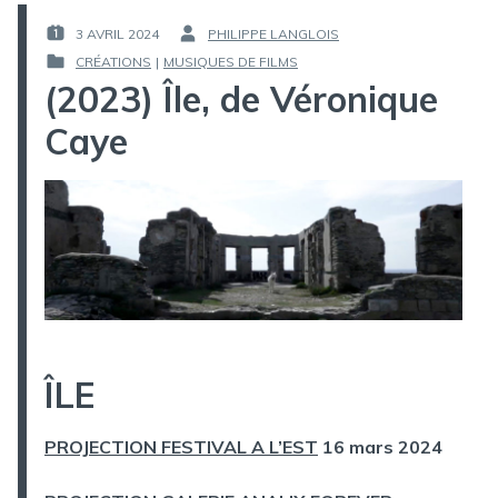
3 AVRIL 2024
PHILIPPE LANGLOIS
PUBLIÉ
PAR :
CRÉATIONS
|
MUSIQUES DE FILMS
LE :
PUBLIÉ
(2023) Île, de Véronique
DANS
Caye
ÎLE
PROJECTION FESTIVAL A L’EST
16 mars 2024