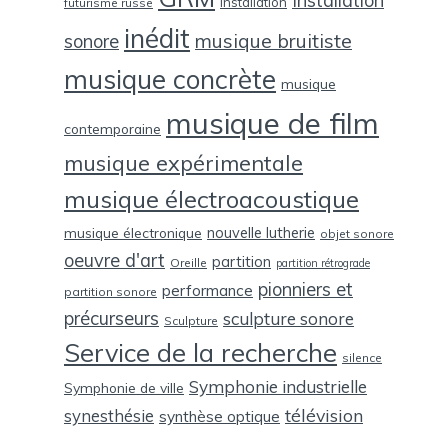
Installation
installation
futurisme russe
inédit
musique bruitiste
sonore
musique concrète
musique
musique de film
contemporaine
musique expérimentale
musique électroacoustique
nouvelle lutherie
musique électronique
objet sonore
oeuvre d'art
partition
Oreille
partition rétrograde
pionniers et
performance
partition sonore
précurseurs
sculpture sonore
Sculpture
Service de la recherche
silence
Symphonie industrielle
Symphonie de ville
télévision
synesthésie
synthèse optique