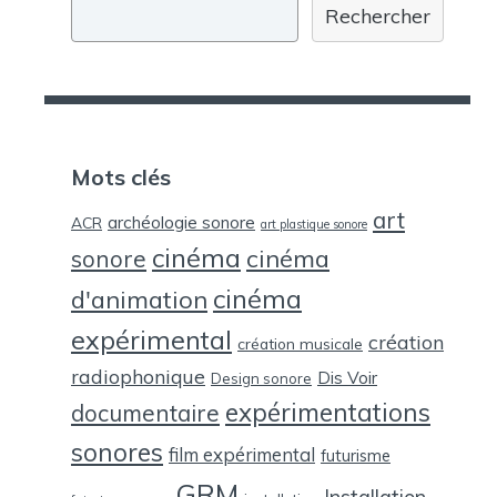
Rechercher
Mots clés
art
archéologie sonore
ACR
art plastique sonore
cinéma
cinéma
sonore
cinéma
d'animation
expérimental
création
création musicale
radiophonique
Dis Voir
Design sonore
expérimentations
documentaire
sonores
film expérimental
futurisme
GRM