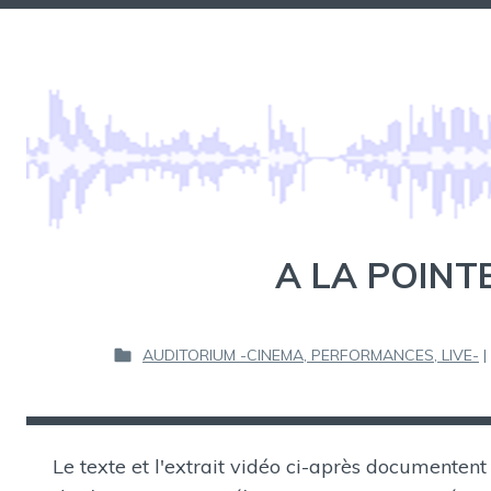
Aller
au
BELLS OF ATLANTIS
PHILIPPE LANGLOIS
contenu
A LA POINTE
AUDITORIUM -CINEMA, PERFORMANCES, LIVE-
|
P
U
B
L
I
Le texte et l'extrait vidéo ci-après documentent
É