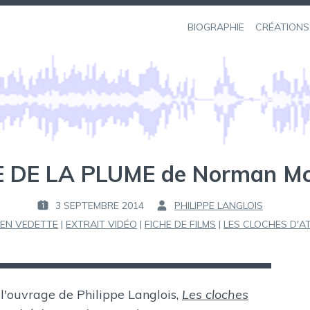
BIOGRAPHIE
CRÉATIONS
 DE LA PLUME de Norman Mc
3 SEPTEMBRE 2014
PHILIPPE LANGLOIS
P
P
EN VEDETTE
|
EXTRAIT VIDÉO
|
FICHE DE FILMS
|
LES CLOCHES D'A
U
A
B
R
L
I
:
É
 l'ouvrage de Philippe Langlois,
Les cloches
L