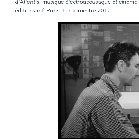
d'Atlantis, musique électroacoustique et cinéma 
D
éditions mf, Paris, 1er trimestre 2012.
A
N
S