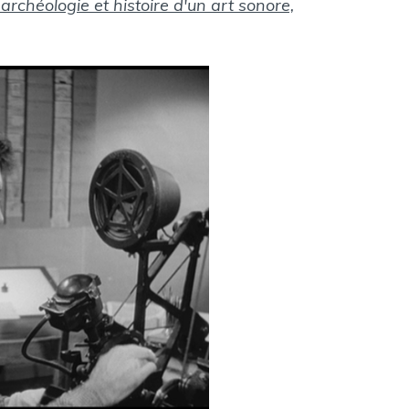
archéologie et histoire d'un art sonore,
E
: