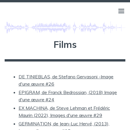
Aller
au
BELLS OF ATLANTIS
Ouvri
PHILIPPE LANGLOIS
contenu
le
menu
Films
DE TINIEBLAS, de Stefano Gervasoni -Image
d'une œuvre #26
EPIGRAM, de Franck Bedrossian, (2018) Image
d'une œuvre #24
EX MACHINA, de Steve Lehman et Frédéric
Maurin (2022), Images d'une œuvre #29
GERMINATION, de Jean-Luc Hervé, (2013),