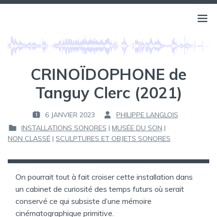
Aller
au
BELLS OF ATLANTIS
Ouvri
PHILIPPE LANGLOIS
contenu
le
menu
CRINOÏDOPHONE de
Tanguy Clerc (2021)
6 JANVIER 2023
PHILIPPE LANGLOIS
P
P
INSTALLATIONS SONORES
|
MUSÉE DU SON
|
U
A
P
NON CLASSÉ
|
SCULPTURES ET OBJETS SONORES
B
R
U
L
B
I
:
L
É
On pourrait tout à fait croiser cette installation dans
I
L
un cabinet de curiosité des temps futurs où serait
É
E
conservé ce qui subsiste d’une mémoire
D
A
cinématographique primitive.
: