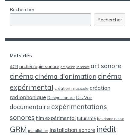
Rechercher
Rechercher
Mots clés
art sonore
archéologie sonore
ACR
art plastique sonore
cinéma
cinéma
cinéma d'animation
expérimental
création
création musicale
radiophonique
Dis Voir
Design sonore
expérimentations
documentaire
sonores
film expérimental
futurisme
futurisme russe
inédit
GRM
Installation sonore
installation