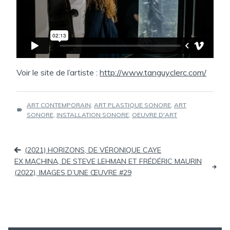
Voir le site de l’artiste :
http://www.tanguyclerc.com/
ÉTIQUETTES :
ART CONTEMPORAIN
,
ART PLASTIQUE SONORE
,
ART
SONORE
,
INSTALLATION SONORE
,
OEUVRE D'ART
Navigation
(2021) HORIZONS, DE VÉRONIQUE CAYE
de
EX MACHINA, DE STEVE LEHMAN ET FRÉDÉRIC MAURIN
(2022), IMAGES D’UNE ŒUVRE #29
l’article