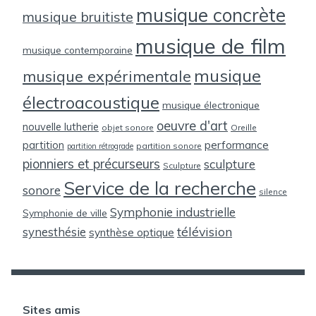
musique concrète
musique bruitiste
musique de film
musique contemporaine
musique
musique expérimentale
électroacoustique
musique électronique
oeuvre d'art
nouvelle lutherie
objet sonore
Oreille
partition
performance
partition sonore
partition rétrograde
pionniers et précurseurs
sculpture
Sculpture
Service de la recherche
sonore
silence
Symphonie industrielle
Symphonie de ville
télévision
synesthésie
synthèse optique
Sites amis