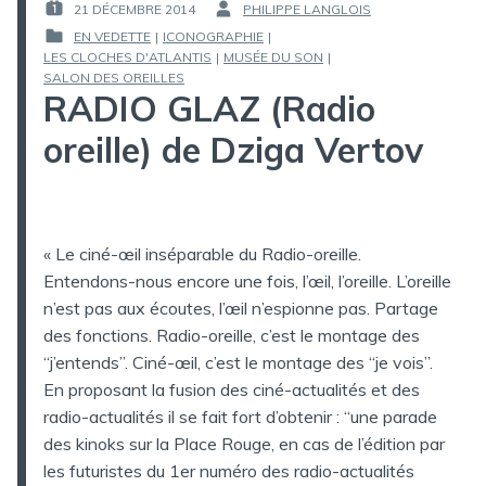
21 DÉCEMBRE 2014
PHILIPPE LANGLOIS
PUBLIÉ
PAR :
EN VEDETTE
|
ICONOGRAPHIE
|
LE :
LES CLOCHES D'ATLANTIS
|
MUSÉE DU SON
|
PUBLIÉ
SALON DES OREILLES
DANS
RADIO GLAZ (Radio
oreille) de Dziga Vertov
« Le ciné-œil inséparable du Radio-oreille.
Entendons-nous encore une fois, l’œil, l’oreille. L’oreille
n’est pas aux écoutes, l’œil n’espionne pas. Partage
des fonctions. Radio-oreille, c’est le montage des
“j’entends”. Ciné-œil, c’est le montage des “je vois”.
En proposant la fusion des ciné-actualités et des
radio-actualités il se fait fort d’obtenir : “une parade
des kinoks sur la Place Rouge, en cas de l’édition par
les futuristes du 1er numéro des radio-actualités