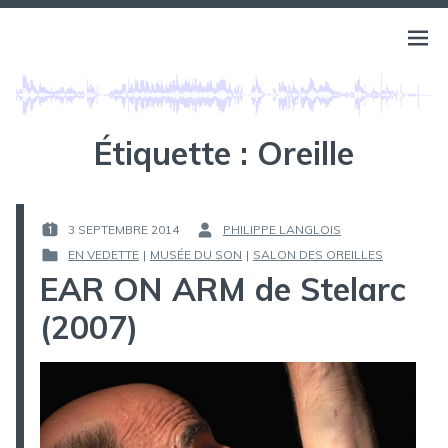
Aller
au
BELLS OF ATLANTIS
Ouvri
PHILIPPE LANGLOIS
contenu
le
menu
Étiquette :
Oreille
3 SEPTEMBRE 2014
PHILIPPE LANGLOIS
PUBLIÉ
PAR :
EN VEDETTE
|
MUSÉE DU SON
|
SALON DES OREILLES
LE :
PUBLIÉ
EAR ON ARM de Stelarc
DANS
(2007)