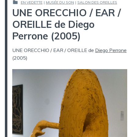
EN VEDETTE
|
MUSÉE DU SON
|
SALON DES OREILLES
LE :
PUBLIÉ
UNE ORECCHIO / EAR /
DANS
OREILLE de Diego
Perrone (2005)
UNE ORECCHIO / EAR / OREILLE de
Diego Perrone
(2005)