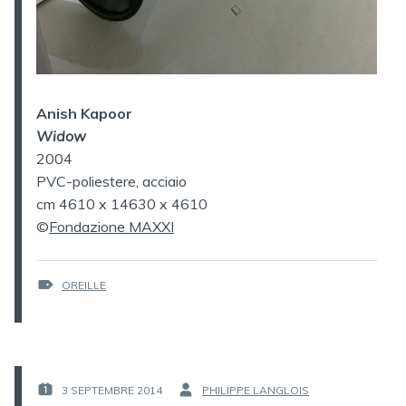
Anish Kapoor
Widow
2004
PVC-poliestere, acciaio
cm 4610 x 14630 x 4610
©
Fondazione MAXXI
ÉTIQUETTES :
OREILLE
3 SEPTEMBRE 2014
PHILIPPE LANGLOIS
PUBLIÉ
PAR :