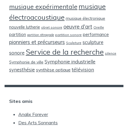
musique
musique expérimentale
électroacoustique
musique électronique
oeuvre d'art
nouvelle lutherie
objet sonore
Oreille
partition
performance
partition sonore
partition rétrograde
pionniers et précurseurs
sculpture
Sculpture
Service de la recherche
sonore
silence
Symphonie industrielle
Symphonie de ville
télévision
synesthésie
synthèse optique
Sites amis
Analix Forever
Des Arts Sonnants