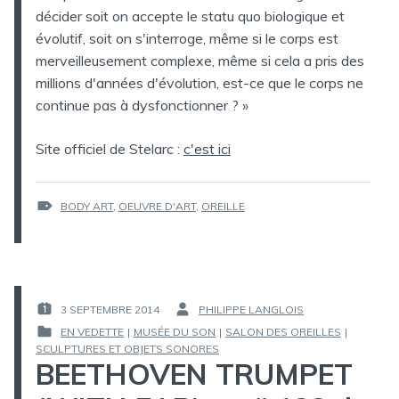
décider soit on accepte le statu quo biologique et
évolutif, soit on s'interroge, même si le corps est
merveilleusement complexe, même si cela a pris des
millions d'années d'évolution, est-ce que le corps ne
continue pas à dysfonctionner ? »
Site officiel de Stelarc :
c'est ici
ÉTIQUETTES :
BODY ART
,
OEUVRE D'ART
,
OREILLE
3 SEPTEMBRE 2014
PHILIPPE LANGLOIS
PUBLIÉ
PAR :
EN VEDETTE
|
MUSÉE DU SON
|
SALON DES OREILLES
|
LE :
PUBLIÉ
SCULPTURES ET OBJETS SONORES
BEETHOVEN TRUMPET
DANS