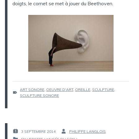
doigts, le cornet se met à jouer du Beethoven.
ÉTIQUETTES :
ART SONORE
,
OEUVRE D'ART
,
OREILLE
,
SCULPTURE
,
SCULPTURE SONORE
3 SEPTEMBRE 2014
PHILIPPE LANGLOIS
PUBLIÉ
PAR :