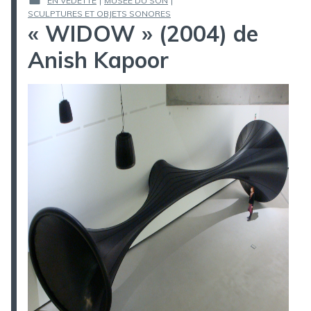
EN VEDETTE
|
MUSÉE DU SON
|
LE :
PUBLIÉ
SCULPTURES ET OBJETS SONORES
« WIDOW » (2004) de
DANS
Anish Kapoor