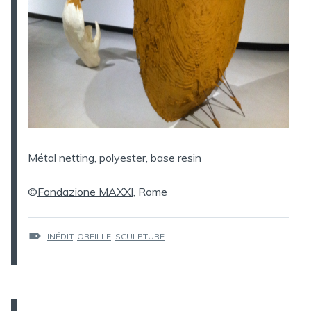
Métal netting, polyester, base resin
©
Fondazione
MAXXI
, Rome
ÉTIQUETTES :
INÉDIT
,
OREILLE
,
SCULPTURE