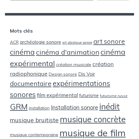
Mots clés
art sonore
archéologie sonore
ACR
art plastique sonore
cinéma
cinéma
cinéma d'animation
expérimental
création
création musicale
radiophonique
Dis Voir
Design sonore
expérimentations
documentaire
sonores
film expérimental
futurisme
futurisme russe
inédit
GRM
Installation sonore
installation
musique concrète
musique bruitiste
musique de film
musique contemporaine