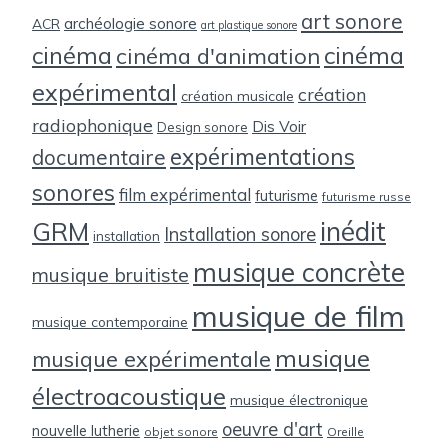
art sonore
archéologie sonore
ACR
art plastique sonore
cinéma
cinéma
cinéma d'animation
expérimental
création
création musicale
radiophonique
Dis Voir
Design sonore
expérimentations
documentaire
sonores
film expérimental
futurisme
futurisme russe
inédit
GRM
Installation sonore
installation
musique concrète
musique bruitiste
musique de film
musique contemporaine
musique
musique expérimentale
électroacoustique
musique électronique
oeuvre d'art
nouvelle lutherie
objet sonore
Oreille