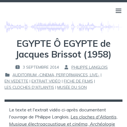
Aller
au
BELLS OF ATLANTIS
Ouvri
PHILIPPE LANGLOIS
contenu
le
menu
EGYPTE Ô EGYPTE de
Jacques Brissot (1958)
3 SEPTEMBRE 2014
PHILIPPE LANGLOIS
P
P
AUDITORIUM -CINEMA, PERFORMANCES, LIVE-
|
U
A
EN VEDETTE
|
EXTRAIT VIDÉO
|
FICHE DE FILMS
|
B
R
P
LES CLOCHES D'ATLANTIS
|
MUSÉE DU SON
L
U
I
:
B
É
L
L
I
Le texte et l'extrait vidéo ci-après documentent
E
É
l'ouvrage de Philippe Langlois,
Les cloches d'Atlantis,
D
Musique électroacoustique et cinéma, Archéologie
: