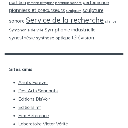
partition
performance
partition sonore
partition rétrograde
pionniers et précurseurs
sculpture
Sculpture
Service de la recherche
sonore
silence
Symphonie industrielle
Symphonie de ville
télévision
synesthésie
synthèse optique
Sites amis
Analix Forever
Des Arts Sonnants
Editions DisVoir
Editions mf
Film Reference
Laboratoire Victor Vérité