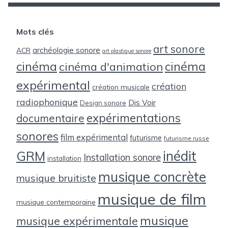
Mots clés
art sonore
archéologie sonore
ACR
art plastique sonore
cinéma
cinéma
cinéma d'animation
expérimental
création
création musicale
radiophonique
Dis Voir
Design sonore
expérimentations
documentaire
sonores
film expérimental
futurisme
futurisme russe
inédit
GRM
Installation sonore
installation
musique concrète
musique bruitiste
musique de film
musique contemporaine
musique
musique expérimentale