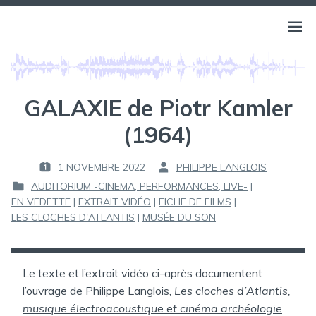
Aller
au
BELLS OF ATLANTIS
Ouvri
PHILIPPE LANGLOIS
contenu
le
menu
GALAXIE de Piotr Kamler
(1964)
1 NOVEMBRE 2022
PHILIPPE LANGLOIS
P
P
AUDITORIUM -CINEMA, PERFORMANCES, LIVE-
|
U
A
EN VEDETTE
|
EXTRAIT VIDÉO
|
FICHE DE FILMS
|
B
R
P
LES CLOCHES D'ATLANTIS
|
MUSÉE DU SON
L
U
I
:
B
É
L
L
I
Le texte et l’extrait vidéo ci-après documentent
E
É
l’ouvrage de Philippe Langlois,
Les cloches d’Atlantis,
D
musique électroacoustique et cinéma archéologie
: