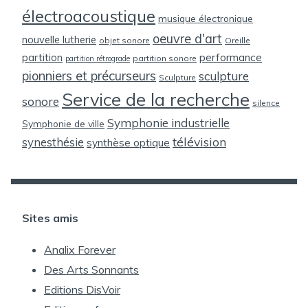
électroacoustique
musique électronique
oeuvre d'art
nouvelle lutherie
objet sonore
Oreille
partition
performance
partition sonore
partition rétrograde
pionniers et précurseurs
sculpture
Sculpture
Service de la recherche
sonore
silence
Symphonie industrielle
Symphonie de ville
télévision
synesthésie
synthèse optique
Sites amis
Analix Forever
Des Arts Sonnants
Editions DisVoir