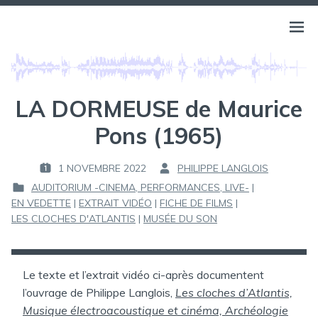
Aller
au
BELLS OF ATLANTIS
Ouvri
PHILIPPE LANGLOIS
contenu
le
menu
LA DORMEUSE de Maurice
Pons (1965)
1 NOVEMBRE 2022
PHILIPPE LANGLOIS
P
P
AUDITORIUM -CINEMA, PERFORMANCES, LIVE-
|
U
A
EN VEDETTE
|
EXTRAIT VIDÉO
|
FICHE DE FILMS
|
B
R
P
LES CLOCHES D'ATLANTIS
|
MUSÉE DU SON
L
U
I
:
B
É
L
L
I
Le texte et l’extrait vidéo ci-après documentent
E
É
l’ouvrage de Philippe Langlois,
Les cloches d’Atlantis,
D
Musique électroacoustique et cinéma, Archéologie
: