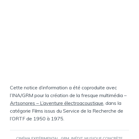
Cette notice d’information a été coproduite avec
l’INA/GRM pour la création de la fresque multimédia –
Artsonores – L’aventure électroacoustique
, dans la
catégorie Films issus du Service de la Recherche de
l’ORTF de 1950 à 1975.
ÉTIQUETTES :
CINÉMA EXPÉRIMENTAL
,
GRM
,
INÉDIT
,
MUSIQUE CONCRÈTE
,