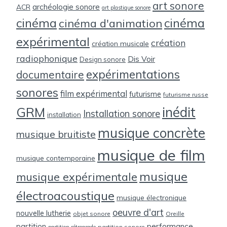
art sonore
archéologie sonore
ACR
art plastique sonore
cinéma
cinéma
cinéma d'animation
expérimental
création
création musicale
radiophonique
Dis Voir
Design sonore
expérimentations
documentaire
sonores
film expérimental
futurisme
futurisme russe
inédit
GRM
Installation sonore
installation
musique concrète
musique bruitiste
musique de film
musique contemporaine
musique
musique expérimentale
électroacoustique
musique électronique
oeuvre d'art
nouvelle lutherie
objet sonore
Oreille
partition
performance
partition sonore
partition rétrograde