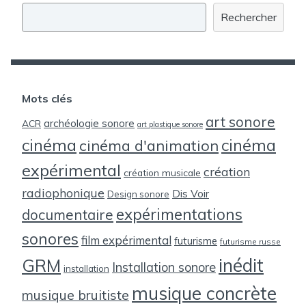
Rechercher
Mots clés
art sonore
archéologie sonore
ACR
art plastique sonore
cinéma
cinéma
cinéma d'animation
expérimental
création
création musicale
radiophonique
Dis Voir
Design sonore
expérimentations
documentaire
sonores
film expérimental
futurisme
futurisme russe
inédit
GRM
Installation sonore
installation
musique concrète
musique bruitiste