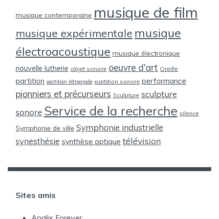
musique de film
musique contemporaine
musique
musique expérimentale
électroacoustique
musique électronique
oeuvre d'art
nouvelle lutherie
objet sonore
Oreille
partition
performance
partition sonore
partition rétrograde
pionniers et précurseurs
sculpture
Sculpture
Service de la recherche
sonore
silence
Symphonie industrielle
Symphonie de ville
télévision
synesthésie
synthèse optique
Sites amis
Analix Forever