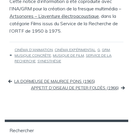
Cette notice d’information a été coproduite avec
l’INA/GRM pour la création de la fresque multimédia –
Artsonores – L’aventure électroacoustique
, dans la
catégorie Films issus du Service de la Recherche de
l’ORTF de 1950 à 1975.
ÉTIQUETTES :
CINÉMA D'ANIMATION
,
CINÉMA EXPÉRIMENTAL
,
G
,
GRM
,
MUSIQUE CONCRÈTE
,
MUSIQUE DE FILM
,
SERVICE DE LA
RECHERCHE
,
SYNESTHÉSIE
Navigation
LA DORMEUSE DE MAURICE PONS (1965)
de
APPETIT D’OISEAU DE PETER FOLDÈS (1966)
l’article
Rechercher