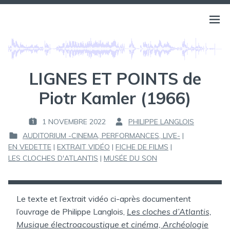
Aller
au
BELLS OF ATLANTIS
Ouvri
PHILIPPE LANGLOIS
contenu
le
menu
LIGNES ET POINTS de
Piotr Kamler (1966)
1 NOVEMBRE 2022
PHILIPPE LANGLOIS
P
P
AUDITORIUM -CINEMA, PERFORMANCES, LIVE-
|
U
A
EN VEDETTE
|
EXTRAIT VIDÉO
|
FICHE DE FILMS
|
B
R
P
LES CLOCHES D'ATLANTIS
|
MUSÉE DU SON
L
U
I
:
B
É
L
L
I
Le texte et l’extrait vidéo ci-après documentent
E
É
l’ouvrage de Philippe Langlois,
Les cloches d’Atlantis,
D
Musique électroacoustique et cinéma, Archéologie
: