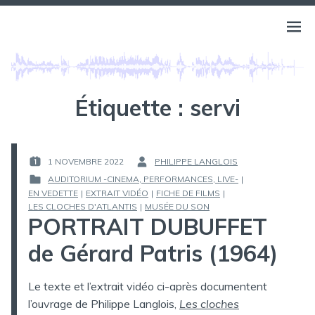
Aller
au
BELLS OF ATLANTIS
Ouvri
PHILIPPE LANGLOIS
contenu
le
menu
Étiquette :
servi
1 NOVEMBRE 2022
PHILIPPE LANGLOIS
PUBLIÉ
PAR :
AUDITORIUM -CINEMA, PERFORMANCES, LIVE-
|
LE :
EN VEDETTE
|
EXTRAIT VIDÉO
|
FICHE DE FILMS
|
PUBLIÉ
LES CLOCHES D'ATLANTIS
|
MUSÉE DU SON
DANS
PORTRAIT DUBUFFET
de Gérard Patris (1964)
Le texte et l’extrait vidéo ci-après documentent
l’ouvrage de Philippe Langlois,
Les cloches