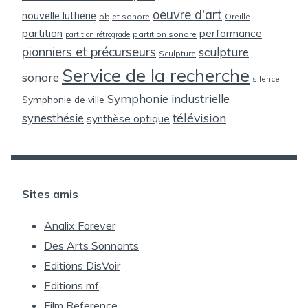
oeuvre d'art
nouvelle lutherie
objet sonore
Oreille
partition
performance
partition sonore
partition rétrograde
pionniers et précurseurs
sculpture
Sculpture
Service de la recherche
sonore
silence
Symphonie industrielle
Symphonie de ville
télévision
synesthésie
synthèse optique
Sites amis
Analix Forever
Des Arts Sonnants
Editions DisVoir
Editions mf
Film Reference