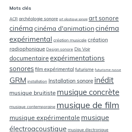
Mots clés
art sonore
archéologie sonore
ACR
art plastique sonore
cinéma
cinéma
cinéma d'animation
expérimental
création
création musicale
radiophonique
Dis Voir
Design sonore
expérimentations
documentaire
sonores
film expérimental
futurisme
futurisme russe
inédit
GRM
Installation sonore
installation
musique concrète
musique bruitiste
musique de film
musique contemporaine
musique
musique expérimentale
électroacoustique
musique électronique