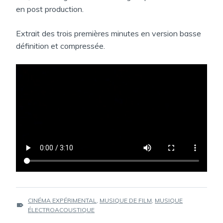
en post production.
Extrait des trois premières minutes en version basse
définition et compressée.
ÉTIQUETTES :
CINÉMA EXPÉRIMENTAL
,
MUSIQUE DE FILM
,
MUSIQUE
ÉLECTROACOUSTIQUE