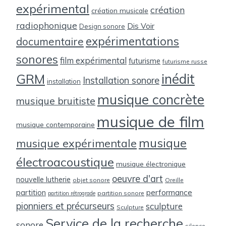
expérimental
création
création musicale
radiophonique
Dis Voir
Design sonore
expérimentations
documentaire
sonores
film expérimental
futurisme
futurisme russe
inédit
GRM
Installation sonore
installation
musique concrète
musique bruitiste
musique de film
musique contemporaine
musique
musique expérimentale
électroacoustique
musique électronique
oeuvre d'art
nouvelle lutherie
objet sonore
Oreille
partition
performance
partition sonore
partition rétrograde
pionniers et précurseurs
sculpture
Sculpture
Service de la recherche
sonore
silence