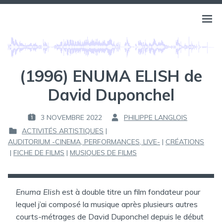
Aller
au
BELLS OF ATLANTIS
Ouvri
PHILIPPE LANGLOIS
contenu
le
menu
(1996) ENUMA ELISH de
David Duponchel
3 NOVEMBRE 2022
PHILIPPE LANGLOIS
P
P
ACTIVITÉS ARTISTIQUES
|
U
A
AUDITORIUM -CINEMA, PERFORMANCES, LIVE-
|
CRÉATIONS
B
R
P
|
FICHE DE FILMS
|
MUSIQUES DE FILMS
L
U
I
:
B
É
L
L
I
Enuma Elish
est à double titre un film fondateur pour
E
É
lequel j’ai composé la musique après plusieurs autres
D
courts-métrages de David Duponchel depuis le début
: