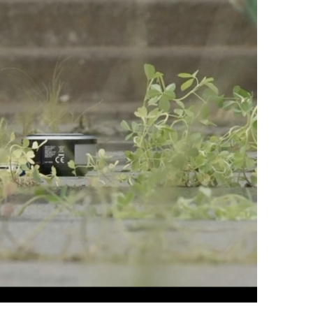
A
N
S