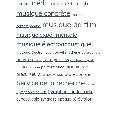
inédit
musique bruitiste
sonore
musique concrète
musique
musique de film
contemporaine
musique expérimentale
musique électroacoustique
nouvelle lutherie
musique électronique
objet sonore
oeuvre d'art
partition
Oreille
partition rétrograde
pionniers et
performance
partition sonore
précurseurs
sculpture sonore
Sculpture
Service de la recherche
silence
Symphonie industrielle
Symphonie de ville
télévision
synesthésie
synthèse optique