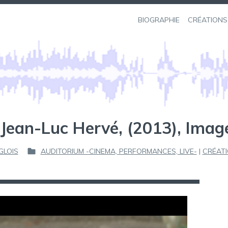
BIOGRAPHIE
CRÉATIONS
ean-Luc Hervé, (2013), Imag
GLOIS
AUDITORIUM -CINEMA, PERFORMANCES, LIVE-
|
CRÉAT
P
U
B
L
I
É
D