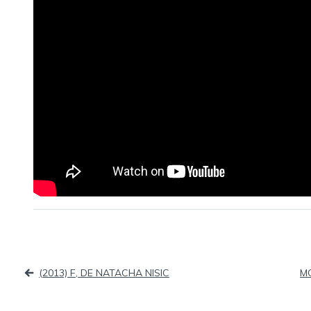
Navigation
(2013) F, DE NATACHA NISIC
M
de