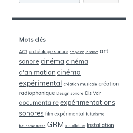
Mots clés
art
archéologie sonore
ACR
art plastique sonore
cinéma
cinéma
sonore
cinéma
d'animation
expérimental
création
création musicale
radiophonique
Dis Voir
Design sonore
expérimentations
documentaire
sonores
film expérimental
futurisme
GRM
Installation
installation
futurisme russe