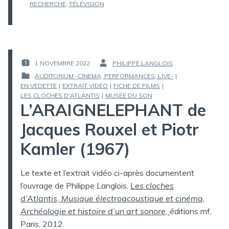
RECHERCHE
,
TÉLÉVISION
1 NOVEMBRE 2022
PHILIPPE LANGLOIS
PUBLIÉ
PAR :
AUDITORIUM -CINEMA, PERFORMANCES, LIVE-
|
LE :
EN VEDETTE
|
EXTRAIT VIDÉO
|
FICHE DE FILMS
|
PUBLIÉ
LES CLOCHES D'ATLANTIS
|
MUSÉE DU SON
DANS
L’ARAIGNELEPHANT de
Jacques Rouxel et Piotr
Kamler (1967)
Le texte et l’extrait vidéo ci-après documentent
l’ouvrage de Philippe Langlois,
Les cloches
d’Atlantis, Musique électroacoustique et cinéma,
Archéologie et histoire d’un art sonore,
éditions mf,
Paris, 2012.