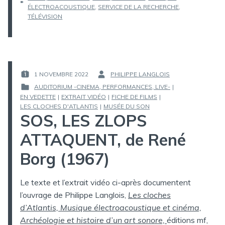
ÉLECTROACOUSTIQUE
,
SERVICE DE LA RECHERCHE
,
TÉLÉVISION
1 NOVEMBRE 2022
PHILIPPE LANGLOIS
PUBLIÉ
PAR :
AUDITORIUM -CINEMA, PERFORMANCES, LIVE-
|
LE :
EN VEDETTE
|
EXTRAIT VIDÉO
|
FICHE DE FILMS
|
PUBLIÉ
LES CLOCHES D'ATLANTIS
|
MUSÉE DU SON
DANS
SOS, LES ZLOPS
ATTAQUENT, de René
Borg (1967)
Le texte et l’extrait vidéo ci-après documentent
l’ouvrage de Philippe Langlois,
Les cloches
d’Atlantis, Musique électroacoustique et cinéma,
Archéologie et histoire d’un art sonore,
éditions mf,