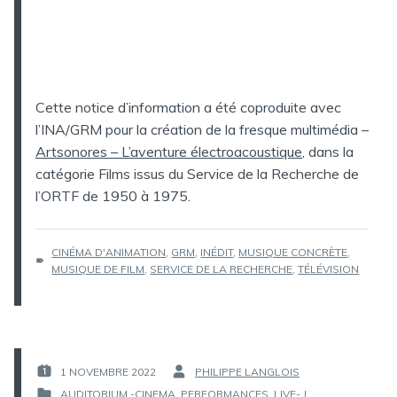
Cette notice d’information a été coproduite avec
l’INA/GRM pour la création de la fresque multimédia –
Artsonores – L’aventure électroacoustique
, dans la
catégorie Films issus du Service de la Recherche de
l’ORTF de 1950 à 1975.
ÉTIQUETTES :
CINÉMA D'ANIMATION
,
GRM
,
INÉDIT
,
MUSIQUE CONCRÈTE
,
MUSIQUE DE FILM
,
SERVICE DE LA RECHERCHE
,
TÉLÉVISION
1 NOVEMBRE 2022
PHILIPPE LANGLOIS
PUBLIÉ
PAR :
AUDITORIUM -CINEMA, PERFORMANCES, LIVE-
|
LE :