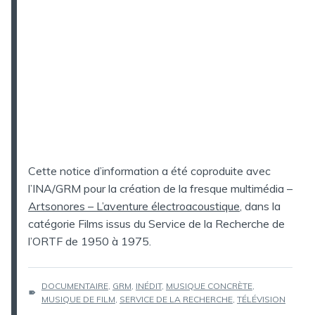
Cette notice d’information a été coproduite avec
l’INA/GRM pour la création de la fresque multimédia –
Artsonores – L’aventure électroacoustique
, dans la
catégorie Films issus du Service de la Recherche de
l’ORTF de 1950 à 1975.
ÉTIQUETTES :
DOCUMENTAIRE
,
GRM
,
INÉDIT
,
MUSIQUE CONCRÈTE
,
MUSIQUE DE FILM
,
SERVICE DE LA RECHERCHE
,
TÉLÉVISION