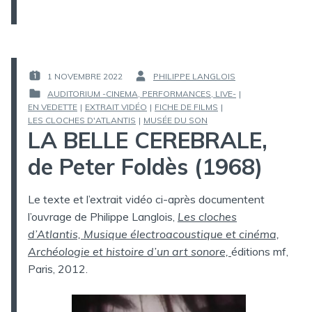
1 NOVEMBRE 2022
PHILIPPE LANGLOIS
PUBLIÉ
PAR :
AUDITORIUM -CINEMA, PERFORMANCES, LIVE-
|
LE :
EN VEDETTE
|
EXTRAIT VIDÉO
|
FICHE DE FILMS
|
PUBLIÉ
LES CLOCHES D'ATLANTIS
|
MUSÉE DU SON
DANS
LA BELLE CEREBRALE,
de Peter Foldès (1968)
Le texte et l’extrait vidéo ci-après documentent
l’ouvrage de Philippe Langlois,
Les cloches
d’Atlantis, Musique électroacoustique et cinéma,
Archéologie et histoire d’un art sonore,
éditions mf,
Paris, 2012.