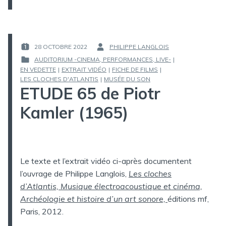
28 OCTOBRE 2022
PHILIPPE LANGLOIS
PUBLIÉ
PAR :
AUDITORIUM -CINEMA, PERFORMANCES, LIVE-
|
LE :
EN VEDETTE
|
EXTRAIT VIDÉO
|
FICHE DE FILMS
|
PUBLIÉ
LES CLOCHES D'ATLANTIS
|
MUSÉE DU SON
DANS
ETUDE 65 de Piotr
Kamler (1965)
Le texte et l’extrait vidéo ci-après documentent
l’ouvrage de Philippe Langlois,
Les cloches
d’Atlantis, Musique électroacoustique et cinéma,
Archéologie et histoire d’un art sonore,
éditions mf,
Paris, 2012.