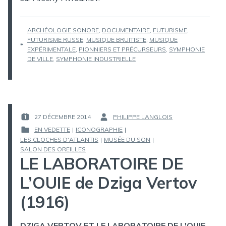
ÉTIQUETTES :
ARCHÉOLOGIE SONORE
,
DOCUMENTAIRE
,
FUTURISME
,
FUTURISME RUSSE
,
MUSIQUE BRUITISTE
,
MUSIQUE
EXPÉRIMENTALE
,
PIONNIERS ET PRÉCURSEURS
,
SYMPHONIE
DE VILLE
,
SYMPHONIE INDUSTRIELLE
27 DÉCEMBRE 2014
PHILIPPE LANGLOIS
PUBLIÉ
PAR :
EN VEDETTE
|
ICONOGRAPHIE
|
LE :
LES CLOCHES D'ATLANTIS
|
MUSÉE DU SON
|
PUBLIÉ
SALON DES OREILLES
DANS
LE LABORATOIRE DE
L’OUIE de Dziga Vertov
(1916)
DZIGA VERTOV ET LE LABORATOIRE DE L'OUIE