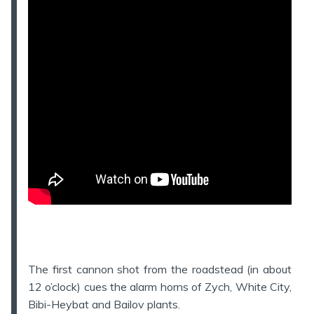
The first cannon shot from the roadstead (in about
12 o’clock) cues the alarm horns of Zych, White City,
Bibi-Heybat and Bailov plants.