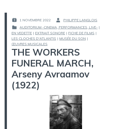
1 NOVEMBRE 2022
PHILIPPE LANGLOIS
PUBLIÉ
PAR :
AUDITORIUM -CINEMA, PERFORMANCES, LIVE-
|
LE :
EN VEDETTE
|
EXTRAIT SONORE
|
FICHE DE FILMS
|
PUBLIÉ
LES CLOCHES D'ATLANTIS
|
MUSÉE DU SON
|
DANS
ŒUVRES MUSICALES
THE WORKERS
FUNERAL MARCH,
Arseny Avraamov
(1922)