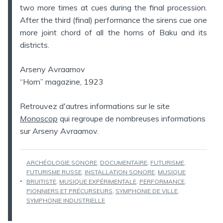
two more times at cues during the final procession.
After the third (final) performance the sirens cue one
more joint chord of all the horns of Baku and its
districts.
Arseny Avraamov
“Horn” magazine, 1923
Retrouvez d'autres informations sur le site
Monoscop
qui regroupe de nombreuses informations
sur Arseny Avraamov.
ÉTIQUETTES :
ARCHÉOLOGIE SONORE
,
DOCUMENTAIRE
,
FUTURISME
,
FUTURISME RUSSE
,
INSTALLATION SONORE
,
MUSIQUE
BRUITISTE
,
MUSIQUE EXPÉRIMENTALE
,
PERFORMANCE
,
PIONNIERS ET PRÉCURSEURS
,
SYMPHONIE DE VILLE
,
SYMPHONIE INDUSTRIELLE