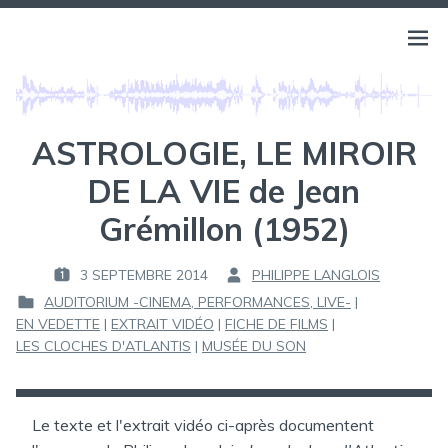
Aller
au
BELLS OF ATLANTIS
Ouvri
PHILIPPE LANGLOIS
contenu
le
menu
ASTROLOGIE, LE MIROIR
DE LA VIE de Jean
Grémillon (1952)
3 SEPTEMBRE 2014
PHILIPPE LANGLOIS
P
P
AUDITORIUM -CINEMA, PERFORMANCES, LIVE-
|
U
A
EN VEDETTE
|
EXTRAIT VIDÉO
|
FICHE DE FILMS
|
B
R
P
LES CLOCHES D'ATLANTIS
|
MUSÉE DU SON
L
U
I
:
B
É
L
L
I
Le texte et l'extrait vidéo ci-après documentent
E
É