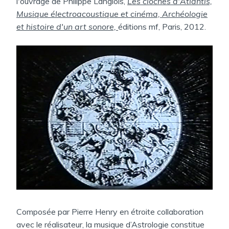
l'ouvrage de Philippe Langlois,
Les cloches d'Atlantis,
D
Musique électroacoustique et cinéma, Archéologie
:
A
et histoire d'un art sonore,
éditions mf, Paris, 2012.
N
S
Composée par Pierre Henry en étroite collaboration
avec le réalisateur, la musique d’Astrologie constitue