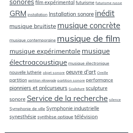
sonores
film expérimental
futurisme
futurisme russe
inédit
GRM
Installation sonore
installation
musique concrète
musique bruitiste
musique de film
musique contemporaine
musique
musique expérimentale
électroacoustique
musique électronique
oeuvre d'art
nouvelle lutherie
objet sonore
Oreille
partition
performance
partition sonore
partition rétrograde
pionniers et précurseurs
sculpture
Sculpture
Service de la recherche
sonore
silence
Symphonie industrielle
Symphonie de ville
télévision
synesthésie
synthèse optique