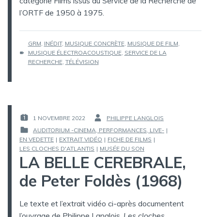
catégorie Films issus du Service de la Recherche de
l’ORTF de 1950 à 1975.
ÉTIQUETTES :
GRM
,
INÉDIT
,
MUSIQUE CONCRÈTE
,
MUSIQUE DE FILM
,
MUSIQUE ÉLECTROACOUSTIQUE
,
SERVICE DE LA
RECHERCHE
,
TÉLÉVISION
1 NOVEMBRE 2022
PHILIPPE LANGLOIS
PUBLIÉ
PAR :
AUDITORIUM -CINEMA, PERFORMANCES, LIVE-
|
LE :
EN VEDETTE
|
EXTRAIT VIDÉO
|
FICHE DE FILMS
|
PUBLIÉ
LES CLOCHES D'ATLANTIS
|
MUSÉE DU SON
DANS
LA BELLE CEREBRALE,
de Peter Foldès (1968)
Le texte et l’extrait vidéo ci-après documentent
l’ouvrage de Philippe Langlois,
Les cloches