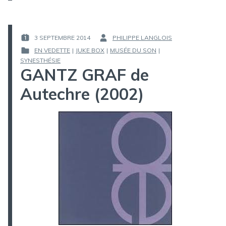
3 SEPTEMBRE 2014
PHILIPPE LANGLOIS
PUBLIÉ
PAR :
EN VEDETTE
|
JUKE BOX
|
MUSÉE DU SON
|
LE :
PUBLIÉ
SYNESTHÉSIE
GANTZ GRAF de
DANS
Autechre (2002)