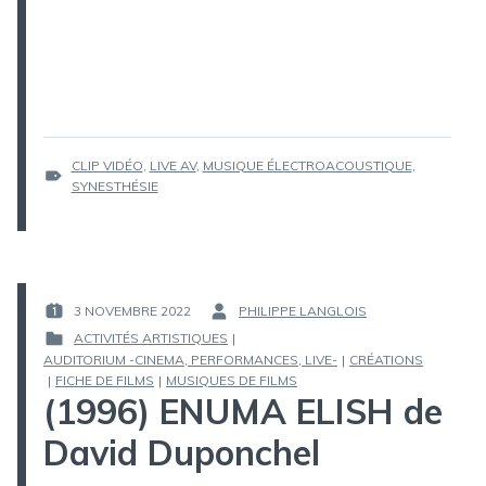
ÉTIQUETTES :
CLIP VIDÉO
,
LIVE AV
,
MUSIQUE ÉLECTROACOUSTIQUE
,
SYNESTHÉSIE
3 NOVEMBRE 2022
PHILIPPE LANGLOIS
PUBLIÉ
PAR :
ACTIVITÉS ARTISTIQUES
|
LE :
AUDITORIUM -CINEMA, PERFORMANCES, LIVE-
|
CRÉATIONS
PUBLIÉ
|
FICHE DE FILMS
|
MUSIQUES DE FILMS
DANS
(1996) ENUMA ELISH de
David Duponchel