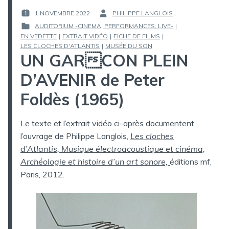
1 NOVEMBRE 2022
PHILIPPE LANGLOIS
PUBLIÉ
PAR :
AUDITORIUM -CINEMA, PERFORMANCES, LIVE-
|
LE :
EN VEDETTE
|
EXTRAIT VIDÉO
|
FICHE DE FILMS
|
PUBLIÉ
LES CLOCHES D'ATLANTIS
|
MUSÉE DU SON
DANS
UN GARCON PLEIN
D’AVENIR de Peter
Foldès (1965)
Le texte et l’extrait vidéo ci-après documentent
l’ouvrage de Philippe Langlois,
Les cloches
d’Atlantis, Musique électroacoustique et cinéma,
Archéologie et histoire d’un art sonore,
éditions mf,
Paris, 2012.