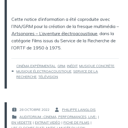
Cette notice d’information a été coproduite avec
l’INA/GRM pour la création de la fresque multimédia –
Artsonores – L’aventure électroacoustique
, dans la
catégorie Films issus du Service de la Recherche de
l’ORTF de 1950 à 1975.
ÉTIQUETTES :
CINÉMA EXPÉRIMENTAL
,
GRM
,
INÉDIT
,
MUSIQUE CONCRÈTE
,
MUSIQUE ÉLECTROACOUSTIQUE
,
SERVICE DE LA
RECHERCHE
,
TÉLÉVISION
28 OCTOBRE 2022
PHILIPPE LANGLOIS
PUBLIÉ
PAR :
AUDITORIUM -CINEMA, PERFORMANCES, LIVE-
|
LE :
EN VEDETTE
|
EXTRAIT VIDÉO
|
FICHE DE FILMS
|
PUBLIÉ
LES CLOCHES D'ATLANTIS
|
MUSÉE DU SON