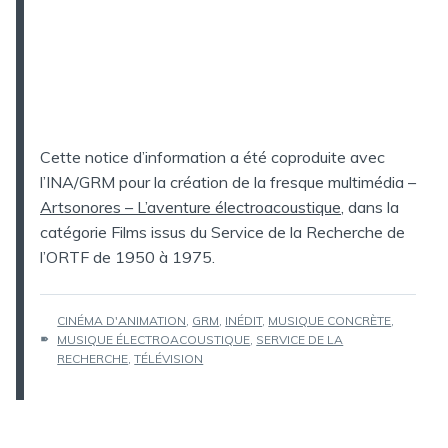
Cette notice d’information a été coproduite avec
l’INA/GRM pour la création de la fresque multimédia –
Artsonores – L’aventure électroacoustique
, dans la
catégorie Films issus du Service de la Recherche de
l’ORTF de 1950 à 1975.
ÉTIQUETTES :
CINÉMA D'ANIMATION
,
GRM
,
INÉDIT
,
MUSIQUE CONCRÈTE
,
MUSIQUE ÉLECTROACOUSTIQUE
,
SERVICE DE LA
RECHERCHE
,
TÉLÉVISION