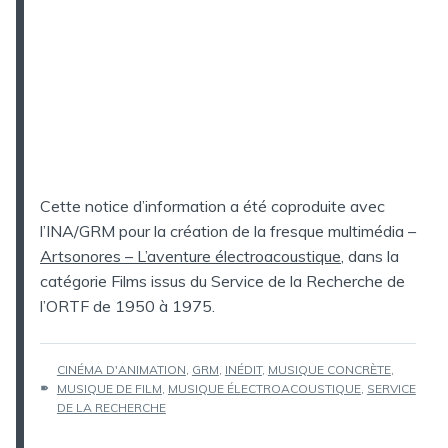
Cette notice d’information a été coproduite avec
l’INA/GRM pour la création de la fresque multimédia –
Artsonores – L’aventure électroacoustique
, dans la
catégorie Films issus du Service de la Recherche de
l’ORTF de 1950 à 1975.
ÉTIQUETTES :
CINÉMA D'ANIMATION
,
GRM
,
INÉDIT
,
MUSIQUE CONCRÈTE
,
MUSIQUE DE FILM
,
MUSIQUE ÉLECTROACOUSTIQUE
,
SERVICE
DE LA RECHERCHE