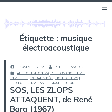
Aller
au
BELLS OF ATLANTIS
Ouvri
PHILIPPE LANGLOIS
contenu
le
menu
Étiquette :
musique
électroacoustique
1 NOVEMBRE 2022
PHILIPPE LANGLOIS
PUBLIÉ
PAR :
AUDITORIUM -CINEMA, PERFORMANCES, LIVE-
|
LE :
EN VEDETTE
|
EXTRAIT VIDÉO
|
FICHE DE FILMS
|
PUBLIÉ
LES CLOCHES D'ATLANTIS
|
MUSÉE DU SON
DANS
SOS, LES ZLOPS
ATTAQUENT, de René
Borg (1967)