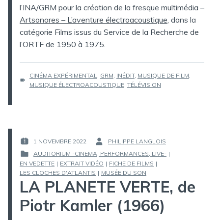
l’INA/GRM pour la création de la fresque multimédia –
Artsonores – L’aventure électroacoustique
, dans la
catégorie Films issus du Service de la Recherche de
l’ORTF de 1950 à 1975.
ÉTIQUETTES :
CINÉMA EXPÉRIMENTAL
,
GRM
,
INÉDIT
,
MUSIQUE DE FILM
,
MUSIQUE ÉLECTROACOUSTIQUE
,
TÉLÉVISION
1 NOVEMBRE 2022
PHILIPPE LANGLOIS
PUBLIÉ
PAR :
AUDITORIUM -CINEMA, PERFORMANCES, LIVE-
|
LE :
EN VEDETTE
|
EXTRAIT VIDÉO
|
FICHE DE FILMS
|
PUBLIÉ
LES CLOCHES D'ATLANTIS
|
MUSÉE DU SON
DANS
LA PLANETE VERTE, de
Piotr Kamler (1966)