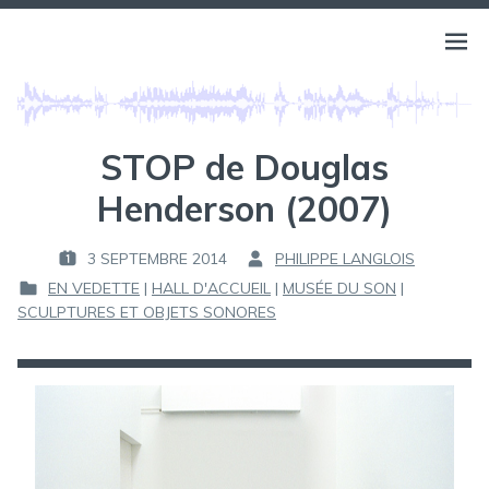
Aller
au
BELLS OF ATLANTIS
Ouvri
PHILIPPE LANGLOIS
contenu
le
menu
STOP de Douglas
Henderson (2007)
3 SEPTEMBRE 2014
PHILIPPE LANGLOIS
P
P
EN VEDETTE
|
HALL D'ACCUEIL
|
MUSÉE DU SON
|
U
A
P
SCULPTURES ET OBJETS SONORES
B
R
U
L
B
I
:
L
É
I
L
É
E
D
A
: