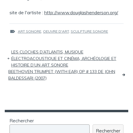
site de l'artiste :
http://www.douglashenderson.org/
ÉTIQUETTES :
ART SONORE
,
OEUVRE D'ART
,
SCULPTURE SONORE
Navigation
LES CLOCHES D’ATLANTIS, MUSIQUE
de
ÉLECTROACOUSTIQUE ET CINÉMA, ARCHÉOLOGIE ET
HISTOIRE D’UN ART SONORE
l’article
BEETHOVEN TRUMPET (WITH EAR) OP # 133 DE JOHN
BALDESSARI (2007)
Rechercher
Rechercher