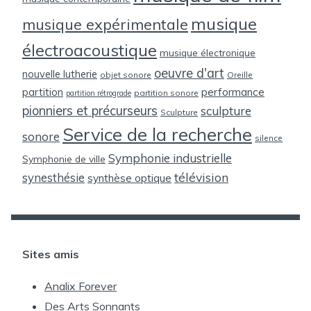
musique
musique expérimentale
électroacoustique
musique électronique
oeuvre d'art
nouvelle lutherie
objet sonore
Oreille
partition
performance
partition sonore
partition rétrograde
pionniers et précurseurs
sculpture
Sculpture
Service de la recherche
sonore
silence
Symphonie industrielle
Symphonie de ville
télévision
synesthésie
synthèse optique
Sites amis
Analix Forever
Des Arts Sonnants