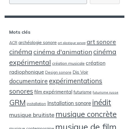
Mots clés
art sonore
archéologie sonore
ACR
art plastique sonore
cinéma
cinéma
cinéma d'animation
expérimental
création
création musicale
radiophonique
Dis Voir
Design sonore
expérimentations
documentaire
sonores
film expérimental
futurisme
futurisme russe
inédit
GRM
Installation sonore
installation
musique concrète
musique bruitiste
musique de film
musique contemporaine